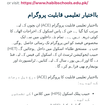
or visit:
https://www.habibschools.edu.pk/
بااختیار تعلیمی قابلیت پروگرام
بااختیار تعلیمی قابلیت پروگرام (ACE) ان بچوں کے لیے
مرتب کیا گیا ہے جن کے پاس اسکول کے اخراجات اٹھانے کا
کوئی ذریعہ نہیں ہے۔ تمام نئے داخلوں میں سے ایک
مخصوص فیصد کو اس پروگرام تک رسائی حاصل ہوگی۔
جب یہ مستحق طلباء اسکول میں داخل ہوجائیں گے (HET)
حبیب ایجوکیشن ٹرسٹ ان کے اسکول کی فیس کے لیے فنڈ
دے گا اور انہیں پورے سال کے لیے کتابیں ، ٹرانسپورٹ اور
یونیفارم بھی فراہم کرے گا۔
بااختیار تعلیمی قابلیت کا پروگرام (ACE) درج ذیل درجات
کے لیے ہے :
حبیب پبلک اسکول (HPS)
میں کلاس I کی نشستوں
کے لیے ۔