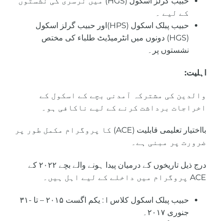
حبیب گرلز اسکول (HGS)
میں نرسری کی نشستوں
کے لیے ۔
حبیب پبلک اسکول (HPS)اور حبیب گرلز اسکول
(HGS) دونوں میں انٹرمیڈیٹ طلباء کی مختص
نشستوں پر۔
اہلیت:
والدین کی مشترکہ آمدنی بچے کے اسکول کے
اخراجات برداشت کرنے کے لیے ناکافی ہو۔
بااختیار تعلیمی قابلیت (ACE) کا پروگرام مکمل طور پر
ضرورت پر مبنی ہے۔
درج ذیل تاریخوں کے درمیان پیدا ہونے والے بچے ۲۰۲۲ کے
ACE پروگرام میں داخلے کے لیے اہل ہیں۔
حبیب پبلک اسکول کلاس I : یکم اگست ۲۰۱۵ – تا -۳۱
جنوری ۲۰۱۷۔