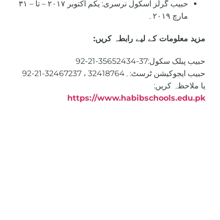
حبیب گرلز اسکول نرسری: یکم اکتوبر ۲۰۱۷ – تا – ۳۱
مارچ ۲۰۱۹۔
مزید معلومات کے لیے رابطہ کریں:
92-21-35652434-37
حبیب پبلک سکول:
حبیب ایجوکیشن ٹرسٹ:
92-21-32467237 ، 32418764۔
یا ملاحظہ کریں:
https://www.habibschools.edu.pk